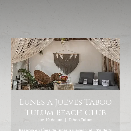
Lunes a Jueves Taboo
Tulum Beach Club
jue 19 de jun
  |  
Taboo Tulum
Reserva en línea de lunes a jueves y el 50% de tu