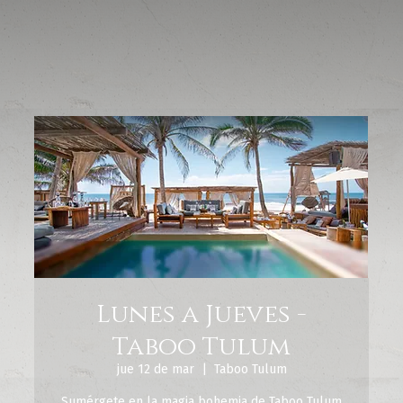
Lunes a Jueves -
Taboo Tulum
jue 12 de mar
  |  
Taboo Tulum
Sumérgete en la magia bohemia de Taboo Tulum