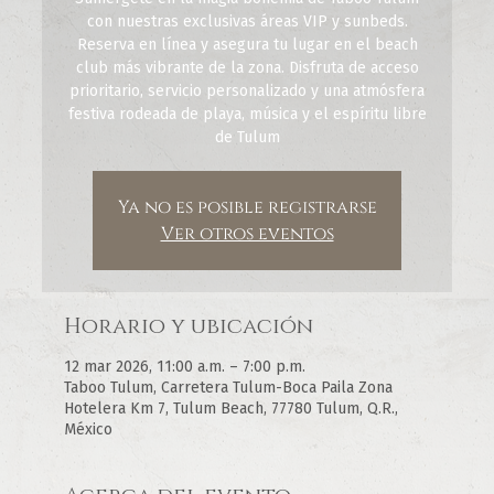
con nuestras exclusivas áreas VIP y sunbeds.
Reserva en línea y asegura tu lugar en el beach
club más vibrante de la zona. Disfruta de acceso
prioritario, servicio personalizado y una atmósfera
festiva rodeada de playa, música y el espíritu libre
de Tulum
Ya no es posible registrarse
Ver otros eventos
Horario y ubicación
12 mar 2026, 11:00 a.m. – 7:00 p.m.
Taboo Tulum, Carretera Tulum-Boca Paila Zona
Hotelera Km 7, Tulum Beach, 77780 Tulum, Q.R.,
México