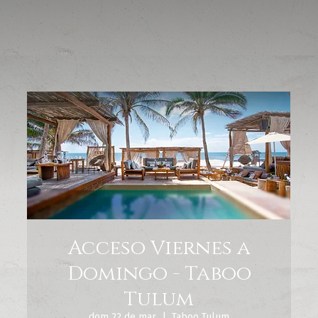
Acceso Viernes a
Domingo - Taboo
Tulum
dom 22 de mar
  |  
Taboo Tulum