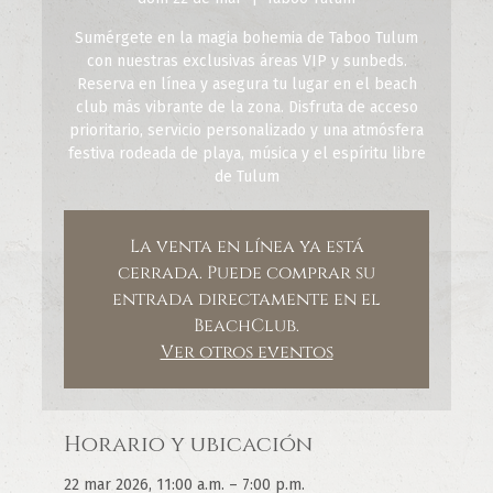
Sumérgete en la magia bohemia de Taboo Tulum
con nuestras exclusivas áreas VIP y sunbeds.
Reserva en línea y asegura tu lugar en el beach
club más vibrante de la zona. Disfruta de acceso
prioritario, servicio personalizado y una atmósfera
festiva rodeada de playa, música y el espíritu libre
de Tulum
La venta en línea ya está
cerrada. Puede comprar su
entrada directamente en el
BeachClub.
Ver otros eventos
Horario y ubicación
22 mar 2026, 11:00 a.m. – 7:00 p.m.