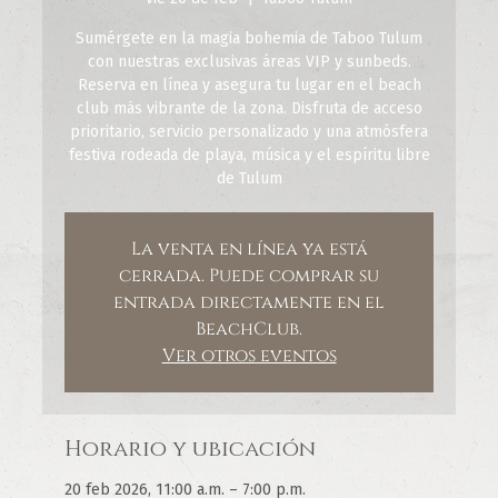
Sumérgete en la magia bohemia de Taboo Tulum
con nuestras exclusivas áreas VIP y sunbeds.
Reserva en línea y asegura tu lugar en el beach
club más vibrante de la zona. Disfruta de acceso
prioritario, servicio personalizado y una atmósfera
festiva rodeada de playa, música y el espíritu libre
de Tulum
La venta en línea ya está
cerrada. Puede comprar su
entrada directamente en el
BeachClub.
Ver otros eventos
Horario y ubicación
20 feb 2026, 11:00 a.m. – 7:00 p.m.