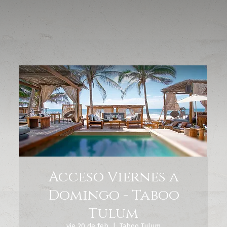
Acceso Viernes a
Domingo - Taboo
Tulum
vie 20 de feb
  |  
Taboo Tulum