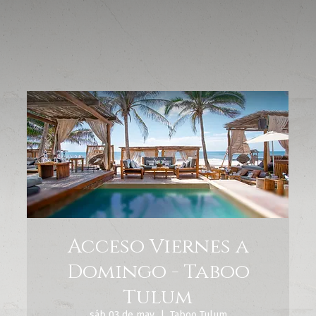
Acceso Viernes a
Domingo - Taboo
Tulum
sáb 03 de may
  |  
Taboo Tulum