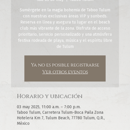
Sumérgete en la magia bohemia de Taboo Tulum
con nuestras exclusivas áreas VIP y sunbeds.
Reserva en línea y asegura tu lugar en el beach
club más vibrante de la zona. Disfruta de acceso
prioritario, servicio personalizado y una atmósfera
festiva rodeada de playa, música y el espíritu libre
de Tulum
Ya no es posible registrarse
Ver otros eventos
Horario y ubicación
03 may 2025, 11:00 a.m. – 7:00 p.m.
Taboo Tulum, Carretera Tulum-Boca Paila Zona
Hotelera Km 7, Tulum Beach, 77780 Tulum, Q.R.,
México